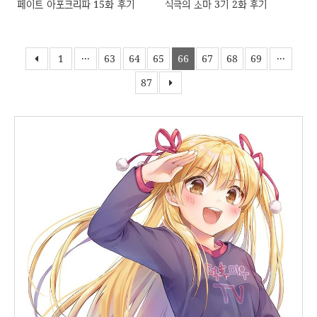
페이트 아포크리파 15화 후기
식극의 소마 3기 2화 후기
1
···
63
64
65
66
67
68
69
···
87