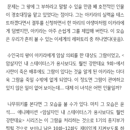
문제는 그 왕에 그 부하라고 말할 수 있을 만큼 꽤 호전적인 인물
이 경호대장을 맡고 있었다는 점이다. 그는 아키라의 실력을 테스
트하겠다면서 결투를 신청하면서 한 마리의 야생마처럼 이카라에
게 덤볐지만, 아키라는 아주 손쉽게 그를 제압해 버린다. 이 모습
은 우리가 흔히 볼 수 있는 이세계의 레퍼토리 중 하나였다(웃음).
수인국의 왕이 아키라에게 암살 의뢰를 한 대상도 그람이었고, <
암살자인 내 스테이터스가 용사보다도 훨씬 강한데요 9화>에서
사란이 죽은 배후에도 그람이 있다는 것을 알게 된 아키라는 더더
욱 그람을 죽일 수밖에 없게 되었다. 이 정도면 그람이 관여하고
있지 않은 일이 없어 보이는데… 대체 이 녀석은 어떤 인물일까?
나무위키를 본다면 그 모습을 볼 수가 있다. 마치 그 모습은 윤
석…. 애니메이션 <암살자인 내 스테이터스가 용사보다도 훨씬
강한데요> 시리즈는 이 그람을 처리하는 것으로 1기의 종지부가
찍힐 것으로 보이니 남은 10화~12화도 재미있게 지켜보도록 하