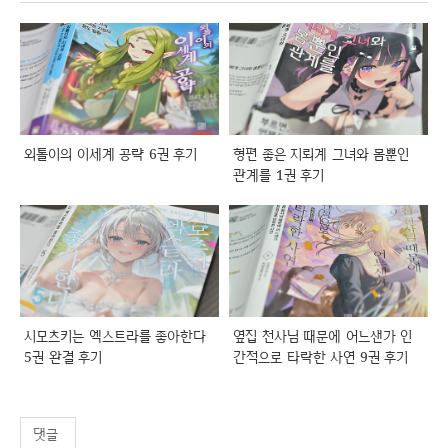
외톨이의 이세계 공략 6권 후기
형편 좋은 지뢰계 그녀와 몸뿐인
관계를 1권 후기
시모츠키는 엑스트라를 좋아한다
옆집 천사님 때문에 어느샌가 인
5권 완결 후기
간적으로 타락한 사연 9권 후기
댓글