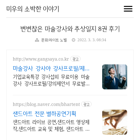
미우의 소박한 이야기
변변찮은 마술강사와 추상일지 8권 후기
문화/라이트 노벨
2022. 3. 3. 08:34
http://www.gangsaya.co.kr
광고
마술강사 강사야 강사프로필/제안
서 무료발송
기업교육특강 강사섭외 무료이용 마술
강사 강사프로필/강의제안서 무료발송
강사섭외 무료이용 플랫폼
https://blog.naver.com/bhartent
광고
샌드아트 전문 별하공연기획
샌드아트 라이브 공연,샌드아트 영상제
작,샌드아트 교육 및 체험, 샌드아트 진
로강의