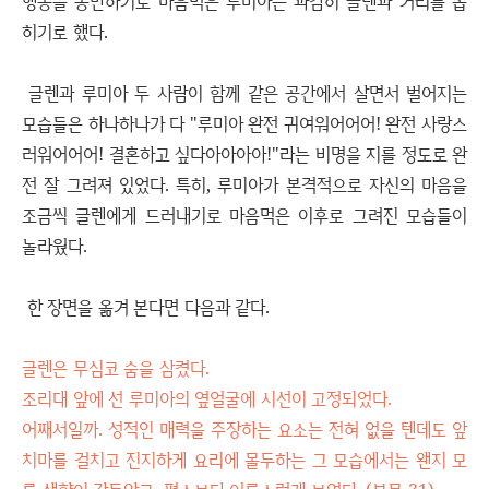
행동을 동반하기로 마음먹은 루미아는 과감히 글렌과 거리를 좁
히기로 했다.
글렌과 루미아 두 사람이 함께 같은 공간에서 살면서 벌어지는
모습들은 하나하나가 다 "루미아 완전 귀여워어어어! 완전 사랑스
러워어어어! 결혼하고 싶다아아아아!"라는 비명을 지를 정도로 완
전 잘 그려져 있었다. 특히, 루미아가 본격적으로 자신의 마음을
조금씩 글렌에게 드러내기로 마음먹은 이후로 그려진 모습들이
놀라웠다.
한 장면을 옮겨 본다면 다음과 같다.
글렌은 무심코 숨을 삼켰다.
조리대 앞에 선 루미아의 옆얼굴에 시선이 고정되었다.
어째서일까. 성적인 매력을 주장하는 요소는 전혀 없을 텐데도 앞
치마를 걸치고 진지하게 요리에 몰두하는 그 모습에서는 왠지 모