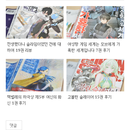
전생했더니 슬라임이었던 건에 대
여성향 게임 세계는 모브에게 가
하여 19권 리뷰
혹한 세계입니다 7권 후기
책벌레의 하극상 제5부 여신의 화
고블린 슬레이어 15권 후기
신 1권 후기
댓글