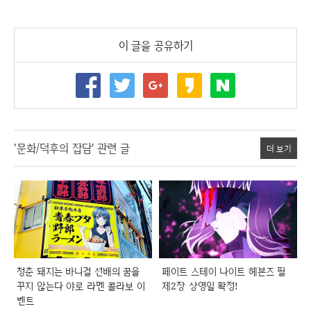
이 글을 공유하기
'문화/덕후의 잡담' 관련 글
더 보기
청춘 돼지는 바니걸 선배의 꿈을
페이트 스테이 나이트 헤븐즈 필
꾸지 않는다 야로 라멘 콜라보 이
제2장 상영일 확정!
벤트