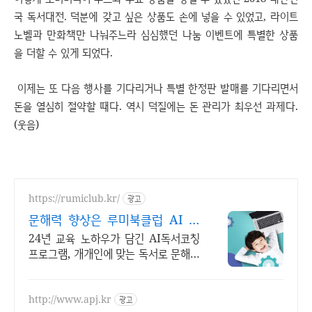
국 독서대전. 덕분에 갖고 싶은 상품도 손에 넣을 수 있었고, 라이트
노벨과 만화책만 나눠주느라 심심했던 나눔 이벤트에 특별한 상품
을 더할 수 있게 되었다.
이제는 또 다음 행사를 기다리거나 특별 한정판 발매를 기다리면서
돈을 열심히 절약할 때다. 역시 덕질에는 돈 관리가 최우선 과제다.
(웃음)
https://rumiclub.kr/
광고
문해력 향상은 루미북클럽 AI 문
해력 향상 프로그램
24년 교육 노하우가 담긴 AI독서코칭
프로그램, 개개인에 맞는 독서로 문해력
UP 무작정 책 읽는 프로그램이 아닌,
진정한 책읽기 프로그램인 루미북클럽!
http://www.apj.kr
광고