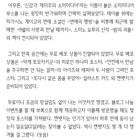
아무튼, ‘신감각 재미주의 소미미디어’라는 이름이 붙은 소미미디어
부스를 나는 굉장히 반가워하며 간략히 살펴보았다. 테이블 위에는
히가시노 게이고의 연애 소설인 <연애의 행방>을 비롯해 최근에 발
매한 <9월의 사랑과 만날 때까지>, 스미노 요루의 신작 <밤의 괴물>
외 책이 전시되어 있었다.
그리고 한쪽 공간에는 무료 배포 상품이 진열되어 있었다. 무료 배포
상품은 <약캐 토모자키군>의 히로인 하나미 포스터, <던전에서 만남
을 추구하면 안 되는 걸까>의 아이즈와 레피야 두 사람이 그려진 포
스터, 그리고 <또다시 같은 꿈을 꾸었어> 일러스트 카드 외 캔뱃지가
준비되어 있었다.
무료이니 조금의 망설임도 없이 나는 이것저것 챙겼고, 블로그 나눔
이벤트를 할 때 부록으로 함께 제공하고자 이틀째 방문했을 때도 몇
장의 포스터를 가져왔다. 캔뱃지는 인기가 있어서 하루 만에 동이 났
는지 일요일(2일)에는 찾아볼 수 없었다. 역시 캔뱃지도 몇 개 더 챙
겨둘 걸 그랬다. (웃음)