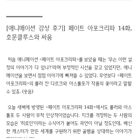
[애니메이션 감상 후기] 페이트 아포크리파 14화,
호문클루스와 싸움
처음 애니메이션 <페이트 아포크리파>를 보았을 때는 '무슨 이런 설
정의 이야기가 다 있나?'라며 부정적인 시선을 갖고 있었지만, 애니
메이션을 보면서 점점 이야기에 빠져들 수 있었다. 무엇보다 <페이트
아포크리파>의 룰러 잔 다르크와 아스톨포가 작품의 꽃이라고 말할
수 있죠. (웃음)
오늘 새벽에 방영된 <페이트 아포크리파 14화>에서도 룰러와 아스
톨포 두 사람이 무척 인상적이었습니다. 지크를 걱정하는 두 사람의
모습은 '히로인'이라는 수식어가 붙어도 과언이 아닐 정도인데, 배신
한 캐스터가 만든 세계를 구원하기 위한 골렘을 상대하는 이야기가