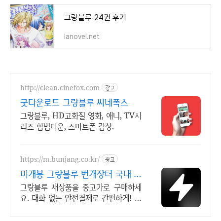
그랑블루 24권 후기
lanovel.net
http://clean.cinefox.com
광고
굿다운로드 그랑블루 씨네폭스
그랑블루, HD고화질 영화, 애니, TV시
리즈 합법다운, 스마트폰 감상.
https://m.bunjang.co.kr/
광고
미개봉 그랑블루 번개장터 국내 최
대 브랜드 중고거래
그랑블루 새상품을 중고가로 구매하세
요. 대화 없는 안전결제로 간편하게! 전
국 각지에서 올라오는 전국구 최다 상
품 매일 10만 개 이상의 신규 상품 업로