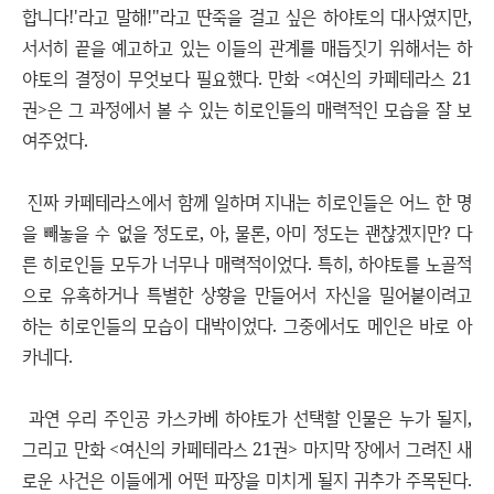
합니다!'라고 말해!"라고 딴죽을 걸고 싶은 하야토의 대사였지만,
서서히 끝을 예고하고 있는 이들의 관계를 매듭짓기 위해서는 하
야토의 결정이 무엇보다 필요했다. 만화 <여신의 카페테라스 21
권>은 그 과정에서 볼 수 있는 히로인들의 매력적인 모습을 잘 보
여주었다.
진짜 카페테라스에서 함께 일하며 지내는 히로인들은 어느 한 명
을 빼놓을 수 없을 정도로, 아, 물론, 아미 정도는 괜찮겠지만? 다
른 히로인들 모두가 너무나 매력적이었다. 특히, 하야토를 노골적
으로 유혹하거나 특별한 상황을 만들어서 자신을 밀어붙이려고
하는 히로인들의 모습이 대박이었다. 그중에서도 메인은 바로 아
카네다.
과연 우리 주인공 카스카베 하야토가 선택할 인물은 누가 될지,
그리고 만화 <여신의 카페테라스 21권> 마지막 장에서 그려진 새
로운 사건은 이들에게 어떤 파장을 미치게 될지 귀추가 주목된다.