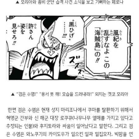
▲ 모리아와 좀비 군단 습격 사건 소식을 보고 기뻐하는 페로나
▲ "검은 수염!" "용서 못 해! 모습을 드러내라!" 외치는 겟코 모리아
한편 검은 수염은 현재 성지 마리조나에서 쿠마를 탈환하기 위해서
혁명군 간부와 신 해군 대장 로쿠큐(나무나무 열매를 가지고 있다고
추정되는 인물)와 후지토라와 싸움이 일어났다고 말한다. 그리고 검
은 수염은 와노쿠기의 카이도우가 일으킨 일과 밀집모자, 빅맘을 언