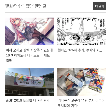
'문화/덕후의 잡담' 관련 글
더 보기
어서 오세요 실력 지상주의 교실에
원피스 926화 후기, 루피와 키드
10권 이치노세 태피스트리 세트
발매
AGF 2018 토요일 다녀온 후기
기타큐슈 고쿠라 덕후 성지 아루아
루시티에 가다