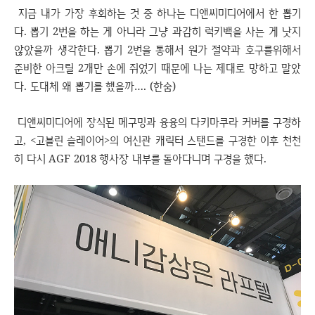
지금 내가 가장 후회하는 것 중 하나는 디앤씨미디어에서 한 뽑기
다. 뽑기 2번을 하는 게 아니라 그냥 과감히 럭키백을 사는 게 낫지
않았을까 생각한다. 뽑기 2번을 통해서 원가 절약과 호구를위해서
준비한 아크릴 2개만 손에 쥐었기 때문에 나는 제대로 망하고 말았
다. 도대체 왜 뽑기를 했을까…. (한숨)
디앤씨미디어에 장식된 메구밍과 융융의 다키마쿠라 커버를 구경하
고, <고블린 슬레이어>의 여신관 캐릭터 스탠드를 구경한 이후 천천
히 다시 AGF 2018 행사장 내부를 돌아다니며 구경을 했다.