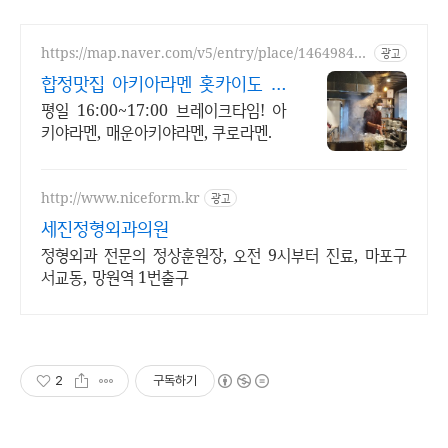
https://map.naver.com/v5/entry/place/146498432
광고
8
합정맛집 아키아라멘 홋카이도 장
인 전수 미소라멘
평일 16:00~17:00 브레이크타임! 아
키야라멘, 매운아키야라멘, 쿠로라멘.
http://www.niceform.kr
광고
세진정형외과의원
정형외과 전문의 정상훈원장, 오전 9시부터 진료, 마포구
서교동, 망원역 1번출구
2
구독하기