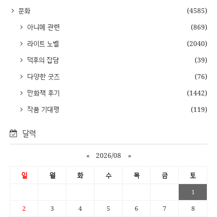
문화
(4585)
아니메 관련
(869)
라이트 노벨
(2040)
덕후의 잡담
(39)
다양한 굿즈
(76)
만화책 후기
(1442)
작품 기대평
(119)
달력
«
2026/08
»
일
월
화
수
목
금
토
1
2
3
4
5
6
7
8