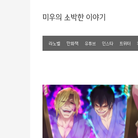
미우의 소박한 이야기
라노벨
만화책
유튜브
인스타
트위터