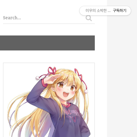
티스토리툴바
미우의 소박한 이야기
구독하기