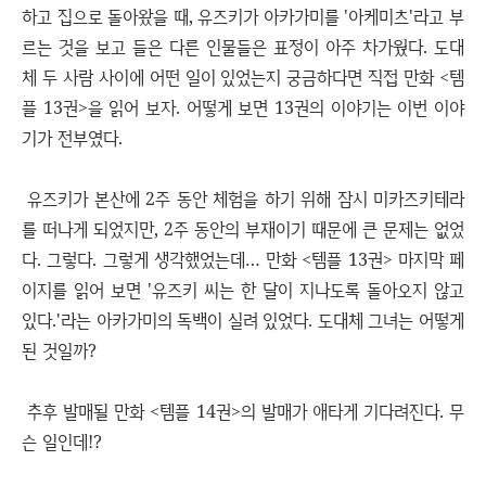
하고 집으로 돌아왔을 때, 유즈키가 아카가미를 '아케미츠'라고 부
르는 것을 보고 들은 다른 인물들은 표정이 아주 차가웠다. 도대
체 두 사람 사이에 어떤 일이 있었는지 궁금하다면 직접 만화 <템
플 13권>을 읽어 보자. 어떻게 보면 13권의 이야기는 이번 이야
기가 전부였다.
유즈키가 본산에 2주 동안 체험을 하기 위해 잠시 미카즈키테라
를 떠나게 되었지만, 2주 동안의 부재이기 때문에 큰 문제는 없었
다. 그렇다. 그렇게 생각했었는데… 만화 <템플 13권> 마지막 페
이지를 읽어 보면 '유즈키 씨는 한 달이 지나도록 돌아오지 않고
있다.'라는 아카가미의 독백이 실려 있었다. 도대체 그녀는 어떻게
된 것일까?
추후 발매될 만화 <템플 14권>의 발매가 애타게 기다려진다. 무
슨 일인데!?