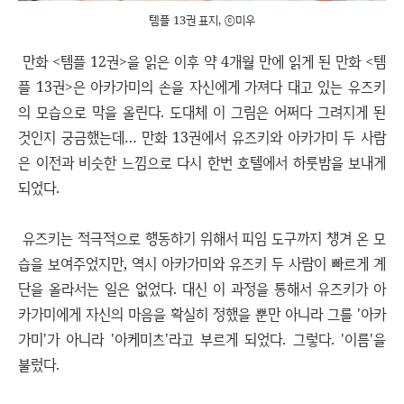
템플 13권 표지, ⓒ미우
만화 <템플 12권>을 읽은 이후 약 4개월 만에 읽게 된 만화 <템
플 13권>은 아카가미의 손을 자신에게 가져다 대고 있는 유즈키
의 모습으로 막을 올린다. 도대체 이 그림은 어쩌다 그려지게 된
것인지 궁금했는데… 만화 13권에서 유즈키와 아카가미 두 사람
은 이전과 비슷한 느낌으로 다시 한번 호텔에서 하룻밤을 보내게
되었다.
유즈키는 적극적으로 행동하기 위해서 피임 도구까지 챙겨 온 모
습을 보여주었지만, 역시 아카가미와 유즈키 두 사람이 빠르게 계
단을 올라서는 일은 없었다. 대신 이 과정을 통해서 유즈키가 아
카가미에게 자신의 마음을 확실히 정했을 뿐만 아니라 그를 '아카
가미'가 아니라 '아케미츠'라고 부르게 되었다. 그렇다. '이름'을
불렀다.