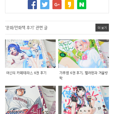
'문화/만화책 후기' 관련 글
더 보기
여신의 카페테라스 4권 후기
갸루쌤 6권 후기, 핼러윈과 겨울방
학