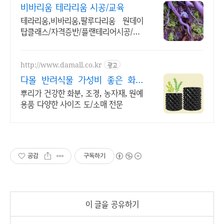
3
비바리움 테라리움 시공/교육
테라리움,비바리움,팔루다리움 원데이
탑클래스/자격증반/플랜테리어시공/출
장강의
http://www.damall.co.kr
광고
다몰 반려식물 가성비 좋은 화분
도매 전문
뿌리가 건강한 화분, 조경, 농자재, 원예
용품 다양한 사이즈 도/소매 전문
공감
구독하기
이 글을 공유하기