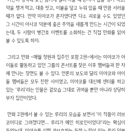
약을 챙겨 먹고, 대충 씻고, 이불을 덮고 누워 있을 때 만큼 서러울
때가 없다. 만약 미야코가 혼자였다면 다소 괴로울 수도 있었던
그 시간이 아사코 덕분에 좋은 추억을 새롭게 만드는 시간이 되었
는데, 두 사람이 병간호 이벤트를 소화하는 건 직접 만화를 읽어
볼 수 있도록 하자.
그리고 만화 <매월 정원과 집주인 포함 2권>에서는 미야코가 아
이돌로 활동하고 있던 그룹의 콘서트를 찾은 이후 멤버들과 한 차
례 만나는 장면도 볼 수 있다. 언론의 보도와 달리 미야코와 아이
돌 멤버들은 모두 친한 사이였고, 미야코를 대신해 센터를 하고
있는 '루리'라는 인물은 겉모습 그대로 귀여울 뿐만 아니라 상당히
부자 집안이었다.
만화 2권에서 볼 수 있는 루리의 모습을 보면서 '이 작품이 러브
코미디로 그려졌다면… 루리가 메인 히로인이었다!'라는 확심이
들었는데, 미야코를 살짝 과보호하는 듯한 느낌이 있는 루리 덕분