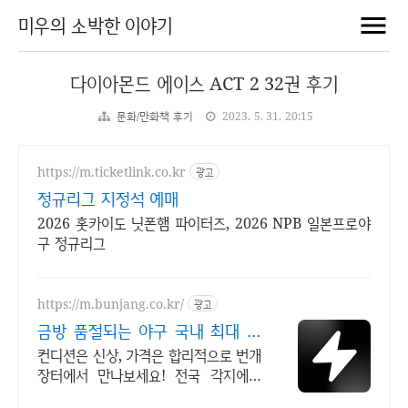
미우의 소박한 이야기
다이아몬드 에이스 ACT 2 32권 후기
문화/만화책 후기
2023. 5. 31. 20:15
https://m.ticketlink.co.kr
광고
정규리그 지정석 예매
2026 홋카이도 닛폰햄 파이터즈, 2026 NPB 일본프로야
구 정규리그
https://m.bunjang.co.kr/
광고
금방 품절되는 야구 국내 최대 브
랜드 중고거래
컨디션은 신상, 가격은 합리적으로 번개
장터에서 만나보세요! 전국 각지에서
올라오는 전국구 최다 상품 매일 10만