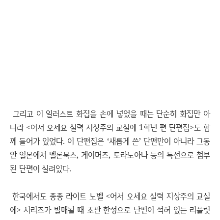
그리고 이 일러스트 화집을 손에 넣었을 때는 단순히 화집만 아
니라 <어서 오세요 실력 지상주의 교실에 1학년 편 단편집>도 함
께 들어가 있었다. 이 단편집은 ‘새롭게 쓴’ 단편만이 아니라 그동
안 일본에서 멜론북스, 게이머즈, 토라노아나 등의 특전으로 첨부
된 단편이 실려있다.
한국에서도 종종 라이트 노벨 <어서 오세요 실력 지상주의 교실
에> 시리즈가 발매될 때 초판 한정으로 단편이 적혀 있는 리플릿