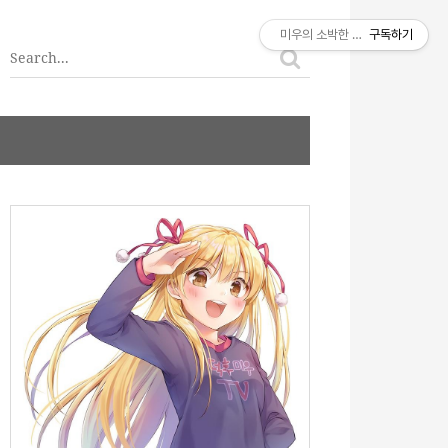
티스토리툴바
미우의 소박한 이야기
구독하기