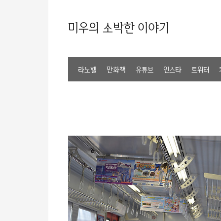
미우의 소박한 이야기
라노벨
만화책
유튜브
인스타
트위터