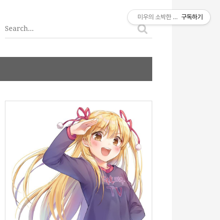
티스토리툴바
미우의 소박한 이야기
구독하기