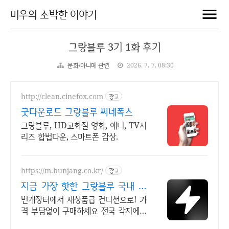
미우의 소박한 이야기
그랑블루 3기 1화 후기
문화/아니메 관련
2026. 7. 7. 08:30
http://clean.cinefox.com
광고
굿다운로드 그랑블루 씨네폭스
그랑블루, HD고화질 영화, 애니, TV시
리즈 합법다운, 스마트폰 감상.
https://m.bunjang.co.kr/
광고
지금 가장 핫한 그랑블루 국내 최
대 브랜드 중고거래
번개장터에서 새상품급 컨디션으로! 가
격 부담없이 구매하세요 전국 각지에서
올라오는 전국구 최다 상품 매일 10만