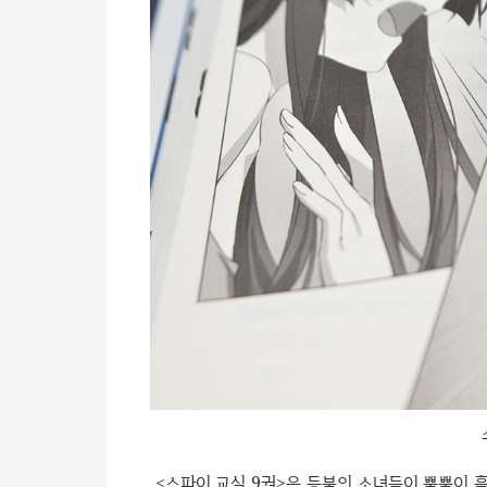
<스파이 교실 9권>은 등불의 소녀들이 뿔뿔이 