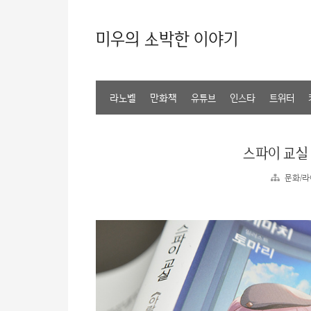
미우의 소박한 이야기
라노벨
만화책
유튜브
인스타
트위터
스파이 교실
문화/라