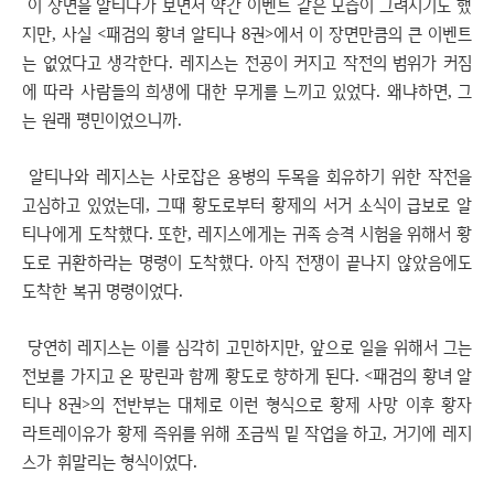
이 장면을 알티나가 보면서 약간 이벤트 같은 모습이 그려지기도 했
지만, 사실 <패검의 황녀 알티나 8권>에서 이 장면만큼의 큰 이벤트
는 없었다고 생각한다. 레지스는 전공이 커지고 작전의 범위가 커짐
에 따라 사람들의 희생에 대한 무게를 느끼고 있었다. 왜냐하면, 그
는 원래 평민이었으니까.
알티나와 레지스는 사로잡은 용병의 두목을 회유하기 위한 작전을
고심하고 있었는데, 그때 황도로부터 황제의 서거 소식이 급보로 알
티나에게 도착했다. 또한, 레지스에게는 귀족 승격 시험을 위해서 황
도로 귀환하라는 명령이 도착했다. 아직 전쟁이 끝나지 않았음에도
도착한 복귀 명령이었다.
당연히 레지스는 이를 심각히 고민하지만, 앞으로 일을 위해서 그는
전보를 가지고 온 팡린과 함께 황도로 향하게 된다. <패검의 황녀 알
티나 8권>의 전반부는 대체로 이런 형식으로 황제 사망 이후 황자
라트레이유가 황제 즉위를 위해 조금씩 밑 작업을 하고, 거기에 레지
스가 휘말리는 형식이었다.