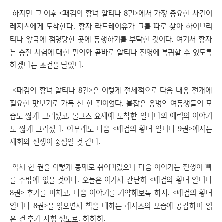
하지만 그 이후 <패검의 황녀 알티나 8권>에서 가장 중요한 사건이
레지스에게 도착한다. 황자 라트레이유가 그를 따로 찾아 하이브리
티나 왕국에 점령당한 곳에 동행하기를 부탁한 것이다. 여기서 황자
는 승진 시험에 대한 편의와 곧바로 알티나 진영에 복귀할 수 있도록
하겠다는 조건을 달았다.
<패검의 황녀 알티나 8권>은 이렇게 전체적으로 다음 내용 전개에
필요한 맛보기로 가득 찬 한 편이었다. 붙잡은 용병의 여동생들의 모
습도 짧게 그려졌고, 볼크스 요새에 도착한 알티나와 에릭의 이야기
도 짧게 그려졌다. 아무래도 다음 <패검의 황녀 알티나 9권>에서는
재회와 전쟁이 중심일 것 같다.
역시 한 권을 이렇게 통째로 쉬어버렸으니 다음 이야기는 진행이 빠
를 수밖에 없을 것이다. 오늘은 여기서 간단히 <패검의 황녀 알티나
8권> 후기를 마치고, 다음 이야기를 기약해보독 하자. <패검의 황녀
알티나 8권>을 읽으면서 책을 대하는 레지스의 모습에 공감하며 읽
은 건 추가 사항 정도로. 하하하.