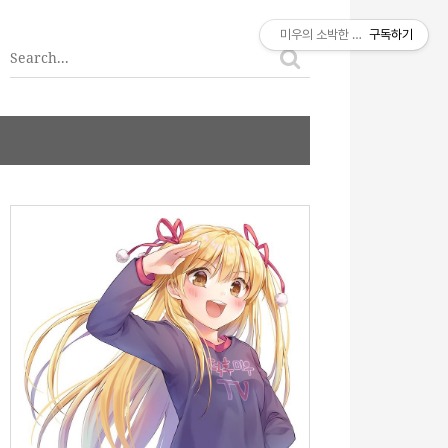
티스토리툴바
미우의 소박한 이야기
구독하기