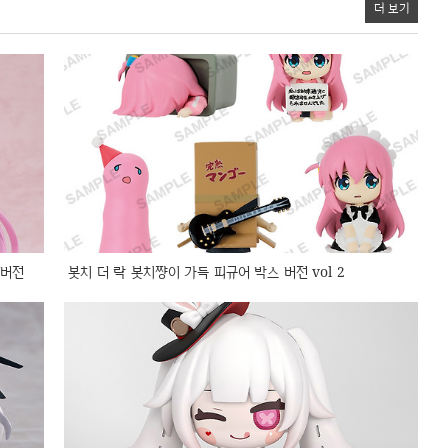
더 보기
 버전
봇치 더 락 봇치쨩이 가득 피규어 박스 버전 vol 2