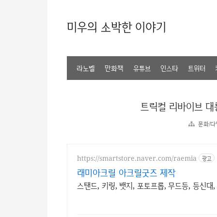
미우의 소박한 이야기
라노벨
만화책
유튜브
인스타
트위터
트릭컬 리바이브 대
문화/다
https://smartstore.naver.com/raemia
광고
래미아크릴 아크릴굿즈 제작
스탠드, 키링, 뱃지, 포토프롭, 무드등, 등신대