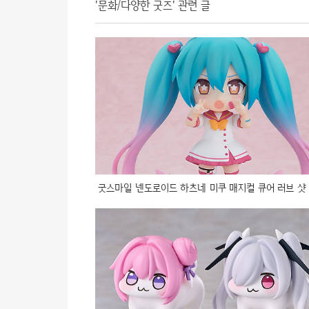
'문화/다양한 굿즈' 관련 글
굿스마일 넨도로이드 하츠네 미쿠 매지컬 큐어 러브 샷