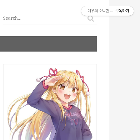
티스토리툴바
미우의 소박한 이야기
구독하기