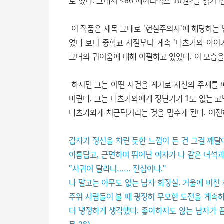
로 했다. 그래서 <86 에이티식스 10권>을 읽기
이 작품은 제목 그대로 '현실주의자'에 해당하는 
였다 보니 중학교 시절부터 계속 '나츠카와 아이
그녀의 귀여움에 대해 어필하고 있었다. 이 모습을
하지만 그는 어떤 사건을 계기로 자신의 주제를
버린다. 그는 나츠카와에게 장난기가 1도 없는 고
나츠카와게 치근덕거리는 것을 멈추게 된다. 여전
갑자기 정신을 차린 듯한 느낌이 든 건 그걸 깨
아름답고, 근면하며 뛰어난 여자가 나 같은 녀석과
"사귀어 달라니…… 진심이냐."
나 말고는 아무도 없는 남자 화장실. 거울에 비친
주위 사람들이 볼 때 굉장히 무모한 도전을 계속하
더 냉정하게 생각했다. 좋아하지도 않는 남자가 