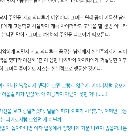
 전에 먼저 <꿈꾸는 남자는 현실주의자 1권>을 읽기로 한 거다.
남자 주인공 사죠 와타루가 메인이다. 그녀는 원래 꿈이 가득한 남자
카'에게 고등학교 시절까지 계속 차이더라도 고백을 할 뿐만 아니라
 본다면 만화 <그녀도 여친>의 주인공 나오야가 떠오른다.
 파악하게 되면서 사죠 와타루는 꿈꾸는 남자에서 현실주의자가 되어
백을 했다가 여전히 '츤'이 심한 나츠카와 아이카에게 거절당한 이후
히 그녀를 좋아해도 사죠는 현실적으로 행동한 것이다.
달아서인가? 냉정하게 생각해 보면 그렇지 않은가. 아이카처럼 용모가
 어울릴 리가 없잖아. 왜 지금까지 깨닫지 못한 거냐……!
 자신을 보고 중얼거렸다. 얼굴에 피가 오르기 시작했다. 어쩌면 나는
는 피에로처럼 보였던 게 아닐까.
끝없이 쫓아다니면 여자 입장에서 엄청나게 기분 나쁘지 않을까. (본