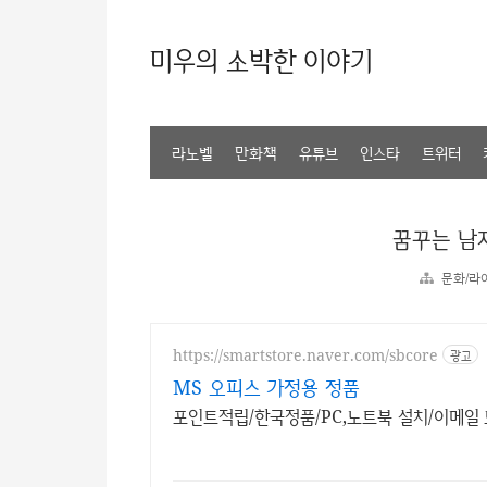
미우의 소박한 이야기
라노벨
만화책
유튜브
인스타
트위터
꿈꾸는 남
문화/라
https://smartstore.naver.com/sbcore
광고
MS 오피스 가정용 정품
포인트적립/한국정품/PC,노트북 설치/이메일